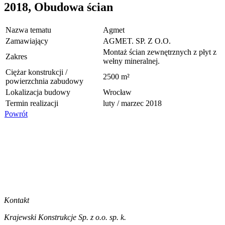
2018, Obudowa ścian
Nazwa tematu
Agmet
Zamawiający
AGMET. SP. Z O.O.
Montaż ścian zewnętrznych z płyt z
Zakres
wełny mineralnej.
Ciężar konstrukcji /
2500 m²
powierzchnia zabudowy
Lokalizacja budowy
Wrocław
Termin realizacji
luty / marzec 2018
Powrót
Kontakt
Krajewski Konstrukcje Sp. z o.o. sp. k.