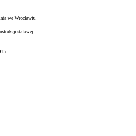
zdnia we Wrocławiu
strukcji stalowej
2015